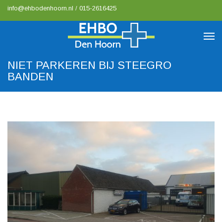
info@ehbodenhoorn.nl
/
015-2616425
NIET PARKEREN BIJ STEEGRO
BANDEN