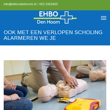
info@ehbodenhoorn.nl
/
015-2616425
OOK MET EEN VERLOPEN SCHOLING
ALARMEREN WE JE