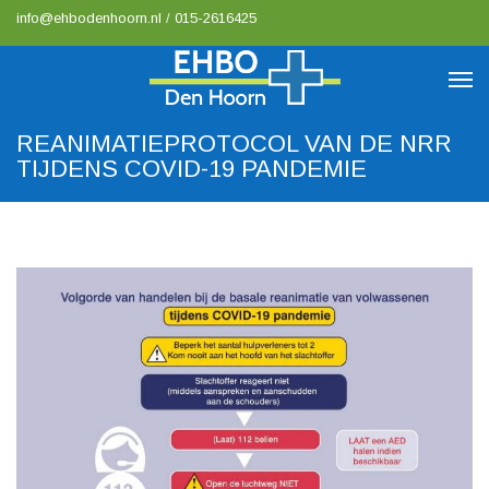
info@ehbodenhoorn.nl
/
015-2616425
REANIMATIEPROTOCOL VAN DE NRR
TIJDENS COVID-19 PANDEMIE